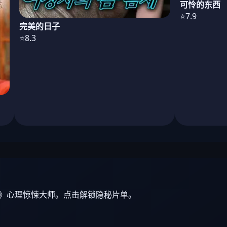
可怜的东西
⭐7.9
完美的日子
⭐8.3
》心理惊悚大师。点击解锁隐秘片单。