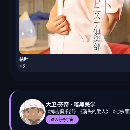
枯叶
⭐8
大卫·芬奇 · 暗黑美学
《搏击俱乐部》《消失的爱人》《七宗罪
进入芬奇宇宙