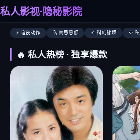
私人影视·隐秘影院
⚡ 暗夜动作
🔍 禁忌悬疑
🌌 科幻秘境
💜 
🔥 私人热榜 · 独享爆款