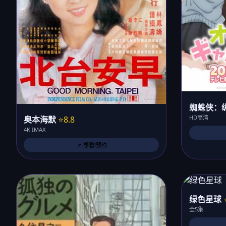
蜘蛛侠：
HD高清
奥本海默
⭐8.8
4K IMAX
📌 想看/预约
绿色星球
全5集