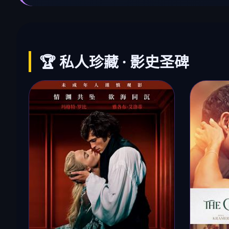
🏆 私人珍藏 · 影史圣碑