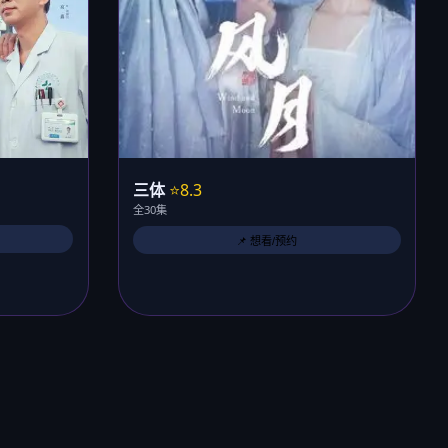
三体
⭐8.3
全30集
📌 想看/预约