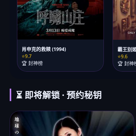
肖申克的救赎 (1994)
霸王别姬 
⭐9.7
⭐9.6
🏆 封神榜
🏆 封神
⏳ 即将解锁 · 预约秘钥