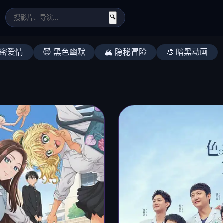
🔍
私密爱情
😈 黑色幽默
🏔️ 隐秘冒险
🎨 暗黑动画