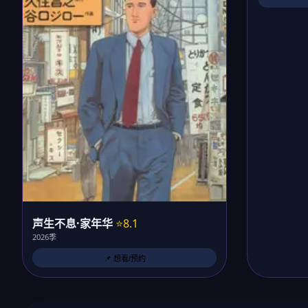
声生不息·家年华
⭐8.1
2026季
📌 想看/预约